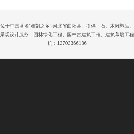
位于中国著名“雕刻之乡”-河北省曲阳县。提供：石、木雕塑品
景观设计服务；园林绿化工程、园林古建筑工程、建筑幕墙工程
机：13703366136