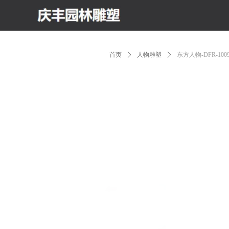
首页
ꄲ
人物雕塑
ꄲ
东方人物-DFR-100