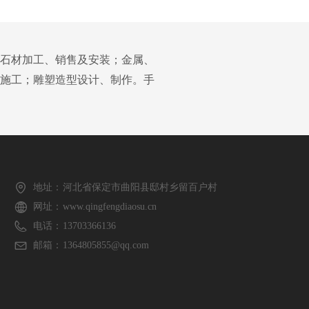
、石材加工、销售及安装；金属、
施工；雕塑造型设计、制作。手
地址：
河北省保定市曲阳县邸村乡留百户村
网址：
www.qingfengdiaosu.cn
电话：
13703366136
邮箱：
1364805855@qq.com